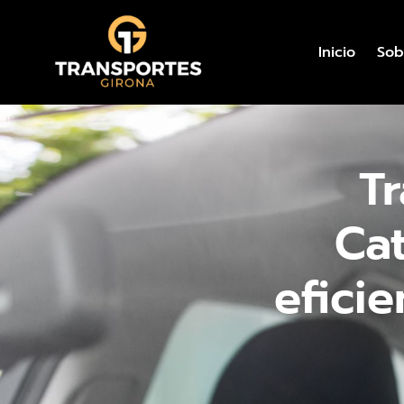
Inicio
Sob
T
Ca
efici