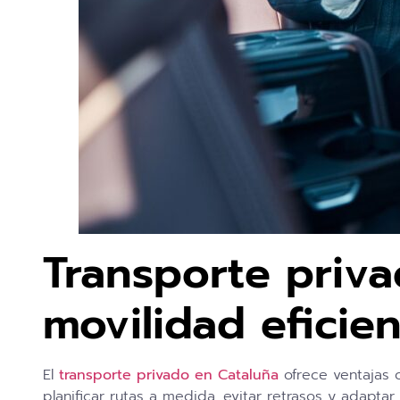
Transporte priv
movilidad eficie
El
transporte privado en Cataluña
ofrece ventajas 
planificar rutas a medida, evitar retrasos y adapta