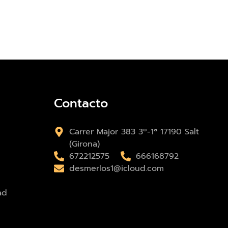
Contacto
Carrer Major 383 3º-1ª 17190 Salt
(Girona)
672212575
666168792
desmerlos1@icloud.com
ad