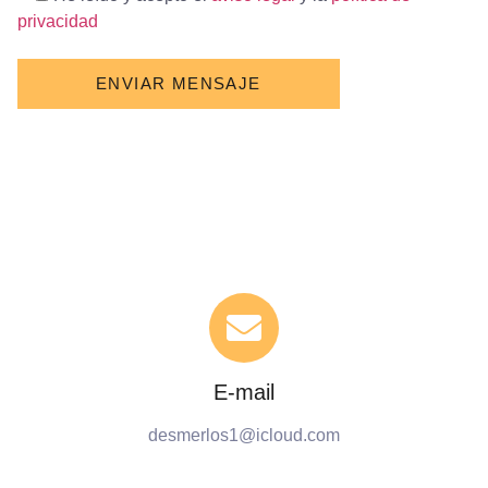
privacidad
POR
FAVOR,
DEJA
ESTE
CAMPO
VACÍO.
E-mail
desmerlos1@icloud.com