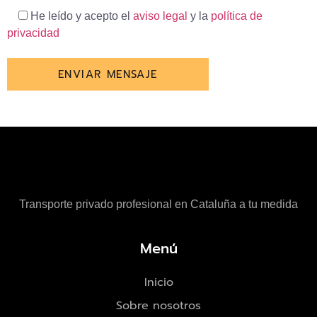
He leído y acepto el
aviso legal
y la
política de
privacidad
POR
FAVOR,
DEJA
ESTE
CAMPO
VACÍO.
Transporte privado profesional en Cataluña a tu medida
Menú
Inicio
Sobre nosotros