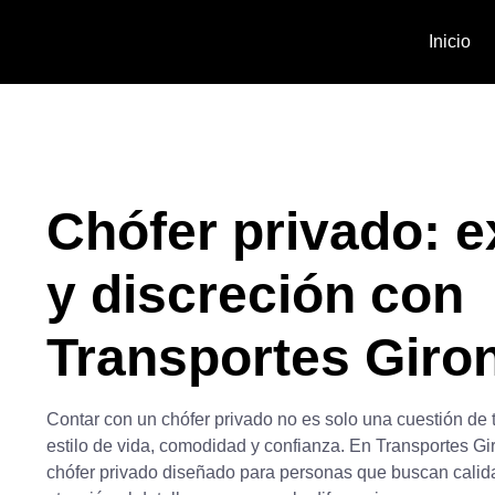
Inicio
Chófer privado: e
y discreción con
Transportes Giro
Contar con un
chófer privado
no es solo una cuestión de 
estilo de vida, comodidad y confianza. En Transportes Gi
chófer privado
diseñado para personas que buscan calida