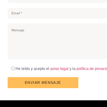
He leído y acepto el
aviso legal
y la
política de privac
POR
FAVOR,
DEJA
ESTE
CAMPO
VACÍO.