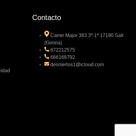
Contacto
Carrer Major 383 3º-1ª 17190 Salt
(Girona)
672212575
666168792
desmerlos1@icloud.com
lidad