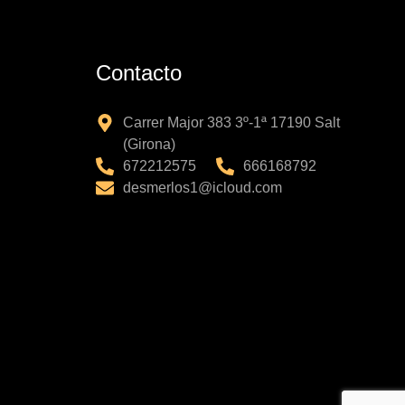
Contacto
Carrer Major 383 3º-1ª 17190 Salt
(Girona)
672212575
666168792
desmerlos1@icloud.com